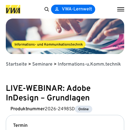
VWA-Lernwelt
Search
for:
Informations- und Kommunikationstechnik
Startseite
>
Seminare
>
Informations-u.Komm.technik
LIVE-WEBINAR: Adobe
InDesign – Grundlagen
Produktnummer
2026-2498SD
Online
Termin