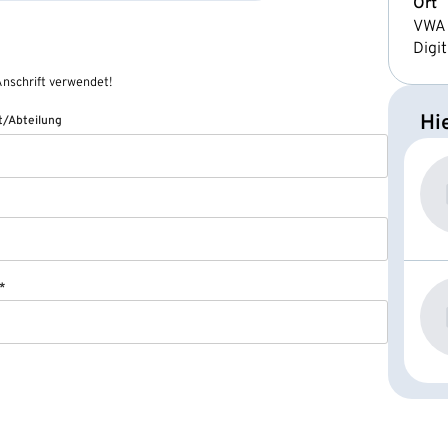
Ort
VWA 
Digit
nschrift verwendet!
Hi
/Abteilung
*