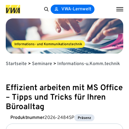
VWA-Lernwelt
Search
for:
Informations- und Kommunikationstechnik
Startseite
>
Seminare
>
Informations-u.Komm.technik
Effizient arbeiten mit MS Office
– Tipps und Tricks für Ihren
Büroalltag
Produktnummer
2026-2484SP
Präsenz