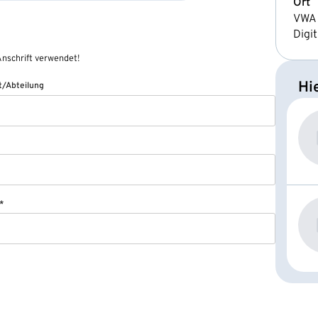
Ort
VWA 
Digit
nschrift verwendet!
Hi
/Abteilung
*