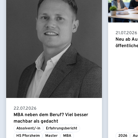
21.07.2026
Neu ab Au
öffentlich
22.07.2026
MBA neben dem Beruf? Viel besser
machbar als gedacht
Absolvent/-in
Erfahrungsbericht
HS Pforzheim
Master
MBA
2026
Au