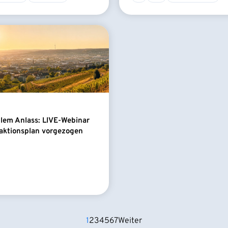
llem Anlass: LIVE-Webinar
aktionsplan vorgezogen
1
2
3
4
5
6
7
Weiter