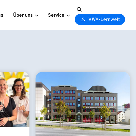
ss
Über uns
Service
Search
VWA-Lernwelt
for: