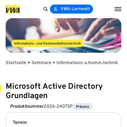
VWA-Lernwelt
Search
for:
Informations- und Kommunikationstechnik
Startseite
>
Seminare
>
Informations-u.Komm.technik
Microsoft Active Directory
Grundlagen
Produktnummer
2026-2407SP
Präsenz
Termin