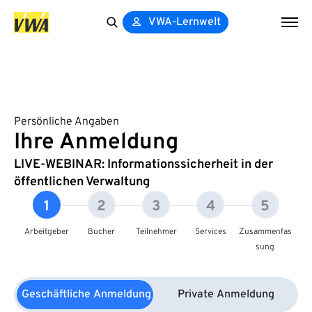
VWA-Lernwelt
Search
for:
Persönliche Angaben
Ihre Anmeldung
LIVE-WEBINAR: Informationssicherheit in der
öffentlichen Verwaltung
1
2
3
4
5
Arbeitgeber
Bucher
Teilnehmer
Services
Zusammenfas
sung
Geschäftliche Anmeldung
Private Anmeldung