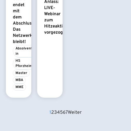
Anlass:
endet
LIVE-
mit
Webinar
dem
zum
Abschluss.
Hitzeaktionsplan
Das
vorgezogen
Netzwerk
bleibt!
Absolvent/-
in
HS 
Pforzheim
Master
MBA
MME
1
2
3
4
5
6
7
Weiter