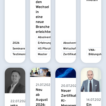
mieten
den
Wechsel
in
eine
neue
Branche
erleichtert
Absolvent/-in
2026
Erfahrungsbericht
Absolvent/-in
Seminare
HS Pforzheim
Wirtschaftspsychologie
VWA-
Testimonial
Master
MBA
Zertifikatskurs
Bildungshau
21.07.2026
20.07.2026
Neu
Neuer
ab
Zertifikatskurs
August
14.07.2026
KI-
22.07.2026
2026:
Ein
Management