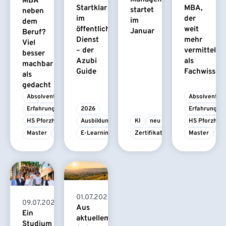
MBA
Startklar
MBA,
startet
neben
im
der
im
dem
öffentlichen
weit
Januar
Beruf?
Dienst
mehr
Viel
– der
vermittelt
besser
Azubi
als
machbar
Guide
Fachwissen
als
gedacht
Absolvent/-in
Absolvent/-i
Erfahrungsbericht
2026
Erfahrungsbe
HS Pforzheim
Ausbildung
KI
neu
HS Pforzhei
Master
MBA
E-Learning
Zertifikatskurs
Master
M
01.07.2026
09.07.2026
Aus
Ein
aktuellem
Studium