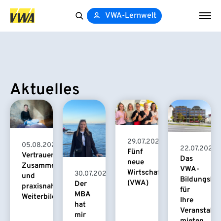
VWA-Lernwelt
Search
for:
Aktuelles
29.07.2026
05.08.2026
22.07.2026
Fünf
Vertrauensvolle
Das
neue
Zusammenarbeit
VWA-
Wirtschaftspsychologinnen
30.07.2026
und
Bildungsha
(VWA)
Der
praxisnahe
für
MBA
Weiterbildung
Ihre
hat
Veranstaltu
mir