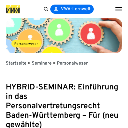
VWA-Lernwelt
Search
for:
Personalwesen
Startseite
>
Seminare
>
Personalwesen
HYBRID-SEMINAR: Einführung
in das
Personalvertretungsrecht
Baden-Württemberg – Für (neu
gewählte)