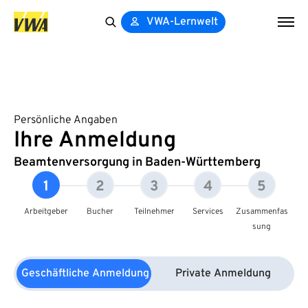
VWA-Lernwelt
Search
for:
Persönliche Angaben
Ihre Anmeldung
Beamtenversorgung in Baden-Württemberg
1
2
3
4
5
Arbeitgeber
Bucher
Teilnehmer
Services
Zusammenfas
sung
Geschäftliche Anmeldung
Private Anmeldung