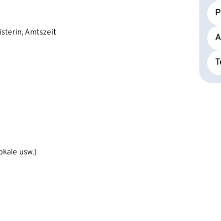
P
sterin, Amtszeit
A
T
okale usw.)