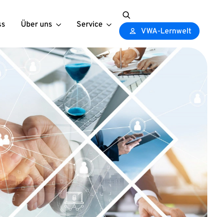
ss
Über uns
Service
Search
VWA-Lernwelt
for: