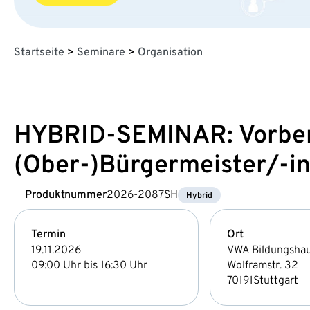
Startseite
>
Seminare
>
Organisation
HYBRID-SEMINAR: Vorber
(Ober-)Bürgermeister/-i
Produktnummer
2026-2087SH
Hybrid
Termin
Ort
19.11.2026
VWA Bildungsha
09:00 Uhr bis 16:30 Uhr
Wolframstr. 32
70191
Stuttgart