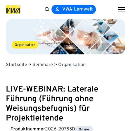
VWA-Lernwelt
Search
for:
Organisation
Startseite
>
Seminare
>
Organisation
LIVE-WEBINAR: Laterale
Führung (Führung ohne
Weisungsbefugnis) für
Projektleitende
Produktnummer
2026-2078SD
Online