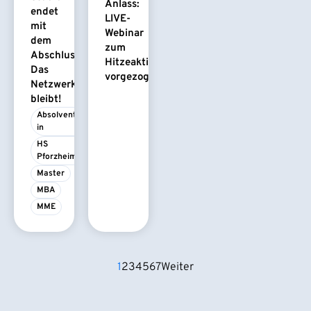
Anlass:
endet
LIVE-
mit
Webinar
dem
zum
Abschluss.
Hitzeaktionsplan
Das
vorgezogen
Netzwerk
bleibt!
Absolvent/-
in
HS 
Pforzheim
Master
MBA
MME
1
2
3
4
5
6
7
Weiter