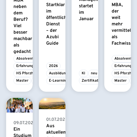
MBA
Startklar
MBA,
startet
neben
im
der
im
dem
öffentlichen
weit
Januar
Beruf?
Dienst
mehr
Viel
– der
vermittelt
besser
Azubi
als
machbar
Guide
Fachwissen
als
gedacht
Absolvent/-in
Absolvent/-i
Erfahrungsbericht
2026
Erfahrungsbe
HS Pforzheim
Ausbildung
KI
neu
HS Pforzhei
Master
MBA
E-Learning
Zertifikatskurs
Master
M
01.07.2026
09.07.2026
Aus
Ein
aktuellem
Studium