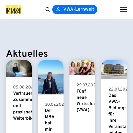
VWA-Lernwelt
Search
for:
Aktuelles
29.07.2026
05.08.2026
22.07.2026
Fünf
Vertrauensvolle
Das
neue
Zusammenarbeit
VWA-
Wirtschaftspsychologinnen
30.07.2026
und
Bildungsha
(VWA)
Der
praxisnahe
für
MBA
Weiterbildung
Ihre
hat
Veranstaltu
mir