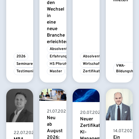
mieten
den
Wechsel
in
eine
neue
Branche
erleichtert
Absolvent/-in
2026
Erfahrungsbericht
Absolvent/-in
Seminare
HS Pforzheim
Wirtschaftspsychologie
VWA-
Testimonial
Master
MBA
Zertifikatskurs
Bildungshau
21.07.2026
20.07.2026
Neu
Neuer
ab
Zertifikatskurs
August
14.07.2026
KI-
22.07.2026
2026:
Ein
Management