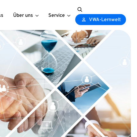
ss
Über uns
Service
Search
VWA-Lernwelt
for: