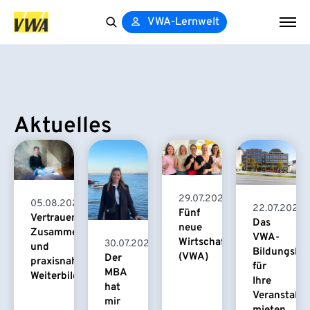
VWA-Lernwelt
Search
for:
Aktuelles
29.07.2026
05.08.2026
22.07.2026
Fünf
Vertrauensvolle
Das
neue
Zusammenarbeit
VWA-
Wirtschaftspsychologinnen
30.07.2026
und
Bildungsha
(VWA)
Der
praxisnahe
für
MBA
Weiterbildung
Ihre
hat
Veranstaltu
mir