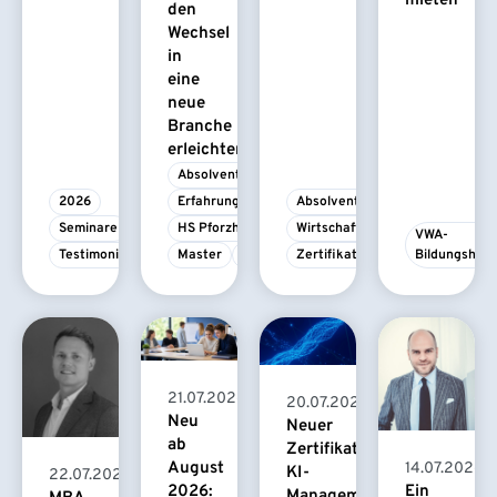
mieten
den
Wechsel
in
eine
neue
Branche
erleichtert
Absolvent/-in
2026
Erfahrungsbericht
Absolvent/-in
Seminare
HS Pforzheim
Wirtschaftspsychologie
VWA-
Testimonial
Master
MBA
Zertifikatskurs
Bildungshau
21.07.2026
20.07.2026
Neu
Neuer
ab
Zertifikatskurs
August
14.07.2026
KI-
22.07.2026
2026:
Ein
Management