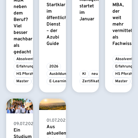
MBA
Startklar
MBA,
startet
neben
im
der
im
dem
öffentlichen
weit
Januar
Beruf?
Dienst
mehr
Viel
– der
vermittelt
besser
Azubi
als
machbar
Guide
Fachwissen
als
gedacht
Absolvent/-in
Absolvent/-i
Erfahrungsbericht
2026
Erfahrungsbe
HS Pforzheim
Ausbildung
KI
neu
HS Pforzhei
Master
MBA
E-Learning
Zertifikatskurs
Master
M
01.07.2026
09.07.2026
Aus
Ein
aktuellem
Studium