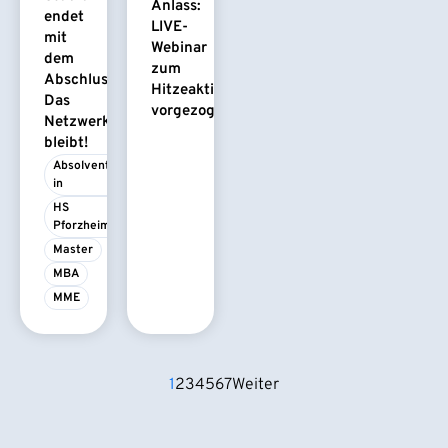
Anlass:
endet
LIVE-
mit
Webinar
dem
zum
Abschluss.
Hitzeaktionsplan
Das
vorgezogen
Netzwerk
bleibt!
Absolvent/-
in
HS 
Pforzheim
Master
MBA
MME
1
2
3
4
5
6
7
Weiter