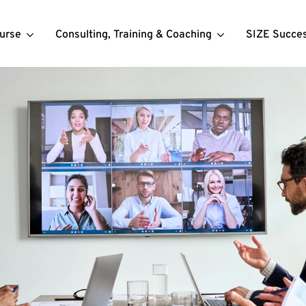
urse
Consulting, Training & Coaching
SIZE Succe