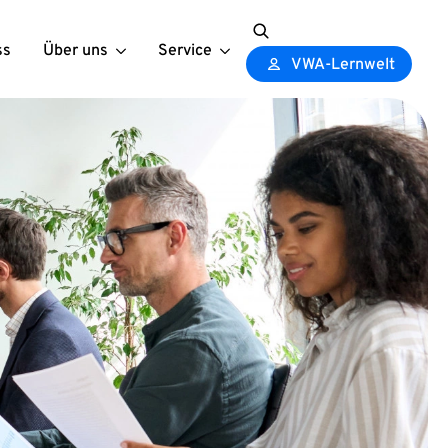
ss
Über uns
Service
Search
VWA-Lernwelt
for: