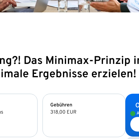
ng?! Das Minimax-Prinzip i
male Ergebnisse erzielen!
O
Gebühren
us
318,00 EUR
A