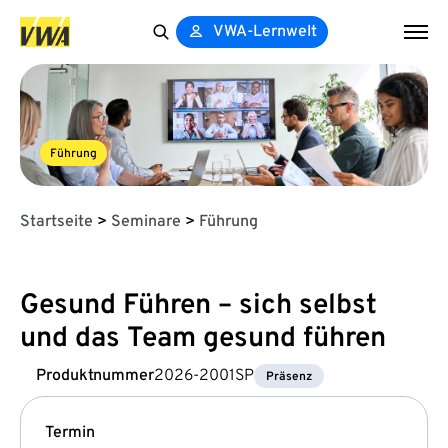
VWA-Lernwelt
Search
for:
Führung
Startseite
>
Seminare
>
Führung
Gesund Führen – sich selbst
und das Team gesund führen
Produktnummer
2026-2001SP
Präsenz
Termin