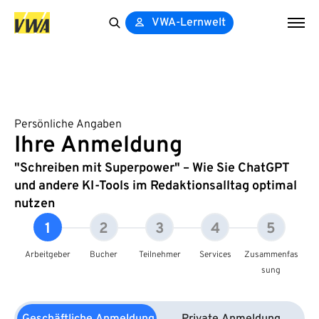
VWA-Lernwelt
Search
for:
Persönliche Angaben
Ihre Anmeldung
"Schreiben mit Superpower" – Wie Sie ChatGPT
und andere KI-Tools im Redaktionsalltag optimal
nutzen
1
2
3
4
5
Arbeitgeber
Bucher
Teilnehmer
Services
Zusammenfas
sung