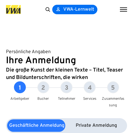
VWA-Lernwelt
Search
for:
Persönliche Angaben
Ihre Anmeldung
Die große Kunst der kleinen Texte – Titel, Teaser
und Bildunterschriften, die wirken
1
2
3
4
5
Arbeitgeber
Bucher
Teilnehmer
Services
Zusammenfas
sung
Geschäftliche Anmeldung
Private Anmeldung