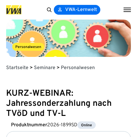
VWA-Lernwelt
Search
for:
Personalwesen
Startseite
>
Seminare
>
Personalwesen
KURZ-WEBINAR:
Jahressonderzahlung nach
TVöD und TV-L
Produktnummer
2026-1899SD
Online