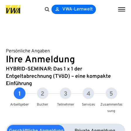
VWA-Lernwelt
Search
for:
Persönliche Angaben
Ihre Anmeldung
HYBRID-SEMINAR: Das 1 x 1 der
Entgeltabrechnung (TVöD) – eine kompakte
Einführung
1
2
3
4
5
Arbeitgeber
Bucher
Teilnehmer
Services
Zusammenfas
sung