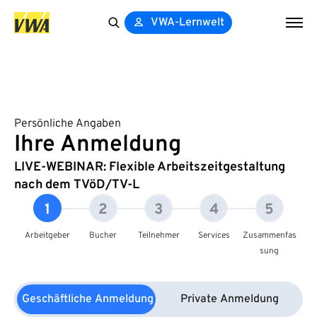
VWA-Lernwelt
Search
for:
Persönliche Angaben
Ihre Anmeldung
LIVE-WEBINAR: Flexible Arbeitszeitgestaltung
nach dem TVöD/TV-L
1
2
3
4
5
Arbeitgeber
Bucher
Teilnehmer
Services
Zusammenfas
sung
Geschäftliche Anmeldung
Private Anmeldung