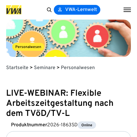
VWA-Lernwelt
Search
for:
Personalwesen
Startseite
>
Seminare
>
Personalwesen
LIVE-WEBINAR: Flexible
Arbeitszeitgestaltung nach
dem TVöD/TV-L
Produktnummer
2026-1863SD
Online