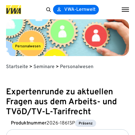
VWA-Lernwelt
Search
for:
Personalwesen
Startseite
>
Seminare
>
Personalwesen
Expertenrunde zu aktuellen
Fragen aus dem Arbeits- und
TVöD/TV-L-Tarifrecht
Produktnummer
2026-1861SP
Präsenz