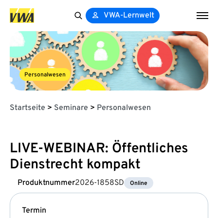
VWA-Lernwelt
Search
for:
Personalwesen
Startseite
>
Seminare
>
Personalwesen
LIVE-WEBINAR: Öffentliches
Dienstrecht kompakt
Produktnummer
2026-1858SD
Online
Termin