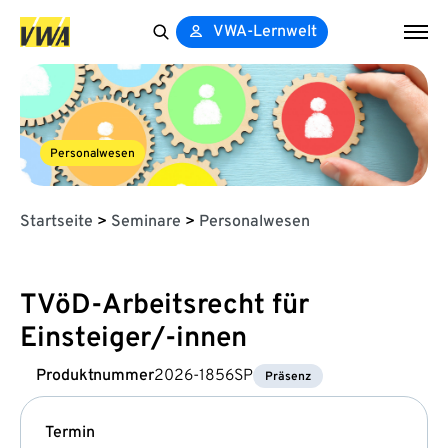
VWA-Lernwelt
Search
for:
Personalwesen
Startseite
>
Seminare
>
Personalwesen
TVöD-Arbeitsrecht für
Einsteiger/-innen
Produktnummer
2026-1856SP
Präsenz
Termin