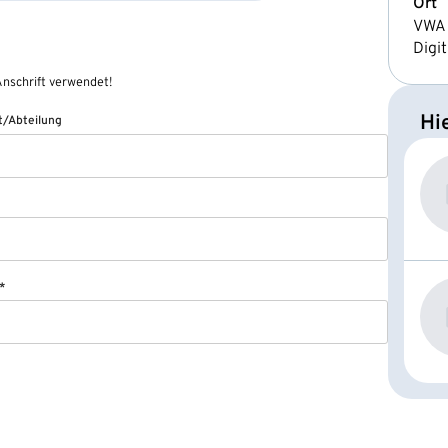
Ort
VWA 
Digit
nschrift verwendet!
Hi
/Abteilung
*