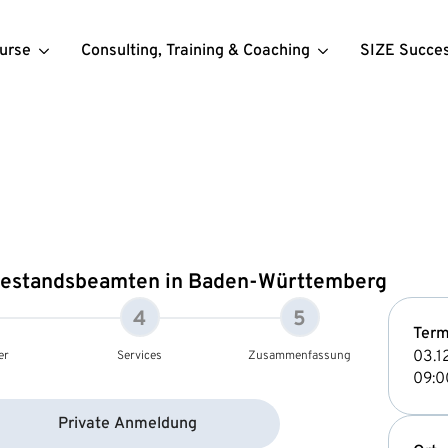
urse
Consulting, Training & Coaching
SIZE Succe
hestandsbeamten in Baden-Württemberg
4
5
Term
03.1
er
Services
Zusammenfassung
09:0
Private Anmeldung