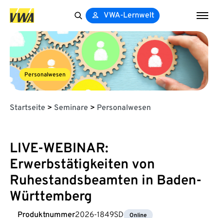
VWA-Lernwelt
Search
for:
Personalwesen
Startseite
>
Seminare
>
Personalwesen
LIVE-WEBINAR:
Erwerbstätigkeiten von
Ruhestandsbeamten in Baden-
Württemberg
Produktnummer
2026-1849SD
Online