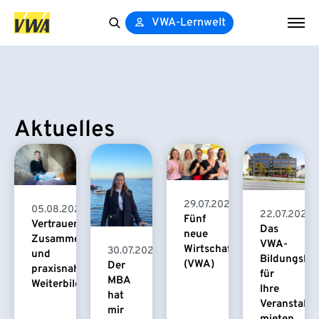
VWA-Lernwelt
Search
for:
Aktuelles
29.07.2026
05.08.2026
22.07.2026
Fünf
Vertrauensvolle
Das
neue
Zusammenarbeit
VWA-
Wirtschaftspsychologinnen
30.07.2026
und
Bildungsha
(VWA)
Der
praxisnahe
für
MBA
Weiterbildung
Ihre
hat
Veranstaltu
mir