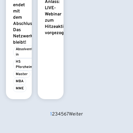
Anlass:
endet
LIVE-
mit
Webinar
dem
zum
Abschluss.
Hitzeaktionsplan
Das
vorgezogen
Netzwerk
bleibt!
Absolvent/-
in
HS 
Pforzheim
Master
MBA
MME
1
2
3
4
5
6
7
Weiter