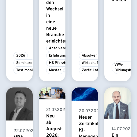
mieten
den
Wechsel
in
eine
neue
Branche
erleichtert
Absolvent/-in
2026
Erfahrungsbericht
Absolvent/-in
Seminare
HS Pforzheim
Wirtschaftspsychologie
VWA-
Testimonial
Master
MBA
Zertifikatskurs
Bildungshau
21.07.2026
20.07.2026
Neu
Neuer
ab
Zertifikatskurs
August
14.07.2026
KI-
22.07.2026
2026:
Ein
Management