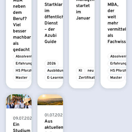
MBA
Startklar
MBA,
startet
neben
im
der
im
dem
öffentlichen
weit
Januar
Beruf?
Dienst
mehr
Viel
– der
vermittelt
besser
Azubi
als
machbar
Guide
Fachwissen
als
gedacht
Absolvent/-in
Absolvent/-i
Erfahrungsbericht
2026
Erfahrungsbe
HS Pforzheim
Ausbildung
KI
neu
HS Pforzhei
Master
MBA
E-Learning
Zertifikatskurs
Master
M
01.07.2026
09.07.2026
Aus
Ein
aktuellem
Studium