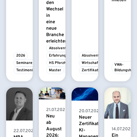
mieten
den
Wechsel
in
eine
neue
Branche
erleichtert
Absolvent/-in
2026
Erfahrungsbericht
Absolvent/-in
Seminare
HS Pforzheim
Wirtschaftspsychologie
VWA-
Testimonial
Master
MBA
Zertifikatskurs
Bildungshau
21.07.2026
20.07.2026
Neu
Neuer
ab
Zertifikatskurs
August
14.07.2026
KI-
22.07.2026
2026:
Ein
Management