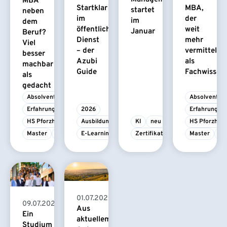
MBA
Startklar
MBA,
startet
neben
im
der
im
dem
öffentlichen
weit
Januar
Beruf?
Dienst
mehr
Viel
– der
vermittelt
besser
Azubi
als
machbar
Guide
Fachwissen
als
gedacht
Absolvent/-in
Absolvent/-i
Erfahrungsbericht
2026
Erfahrungsbe
HS Pforzheim
Ausbildung
KI
neu
HS Pforzhei
Master
MBA
E-Learning
Zertifikatskurs
Master
M
01.07.2026
09.07.2026
Aus
Ein
aktuellem
Studium