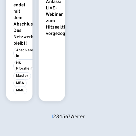
Anlass:
endet
LIVE-
mit
Webinar
dem
zum
Abschluss.
Hitzeaktionsplan
Das
vorgezogen
Netzwerk
bleibt!
Absolvent/-
in
HS 
Pforzheim
Master
MBA
MME
1
2
3
4
5
6
7
Weiter