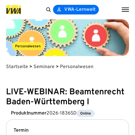
VWA-Lernwelt
Search
for:
Personalwesen
Startseite
>
Seminare
>
Personalwesen
LIVE-WEBINAR: Beamtenrecht
Baden-Württemberg I
Produktnummer
2026-1836SD
Online
Termin