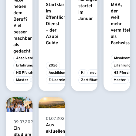
MBA
Startklar
MBA,
startet
neben
im
der
im
dem
öffentlichen
weit
Januar
Beruf?
Dienst
mehr
Viel
– der
vermittelt
besser
Azubi
als
machbar
Guide
Fachwissen
als
gedacht
Absolvent/-in
Absolvent/-i
Erfahrungsbericht
2026
Erfahrungsbe
HS Pforzheim
Ausbildung
KI
neu
HS Pforzhei
Master
MBA
E-Learning
Zertifikatskurs
Master
M
01.07.2026
09.07.2026
Aus
Ein
aktuellem
Studium