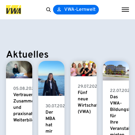
VWA-Lernwelt
Search
for:
Aktuelles
29.07.2026
05.08.2026
22.07.2026
Fünf
Vertrauensvolle
Das
neue
Zusammenarbeit
VWA-
Wirtschaftspsychologinnen
30.07.2026
und
Bildungsha
(VWA)
Der
praxisnahe
für
MBA
Weiterbildung
Ihre
hat
Veranstaltu
mir