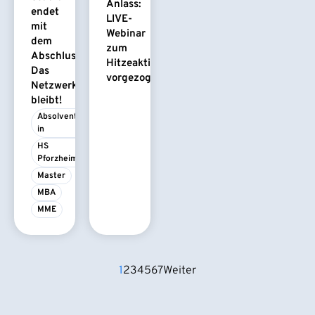
Anlass:
endet
LIVE-
mit
Webinar
dem
zum
Abschluss.
Hitzeaktionsplan
Das
vorgezogen
Netzwerk
bleibt!
Absolvent/-
in
HS 
Pforzheim
Master
MBA
MME
1
2
3
4
5
6
7
Weiter