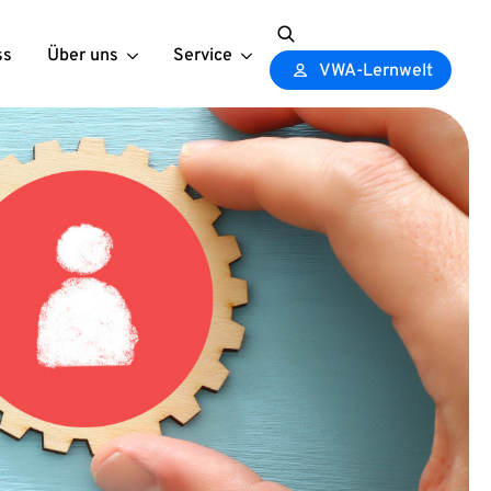
ss
Über uns
Service
Search
VWA-Lernwelt
for: