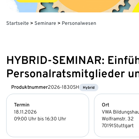
Startseite
>
Seminare
>
Personalwesen
HYBRID-SEMINAR: Einführ
Personalratsmitglieder u
Produktnummer
2026-1830SH
Hybrid
Termin
Ort
18.11.2026
VWA Bildungsha
09:00 Uhr bis 16:30 Uhr
Wolframstr. 32
70191
Stuttgart