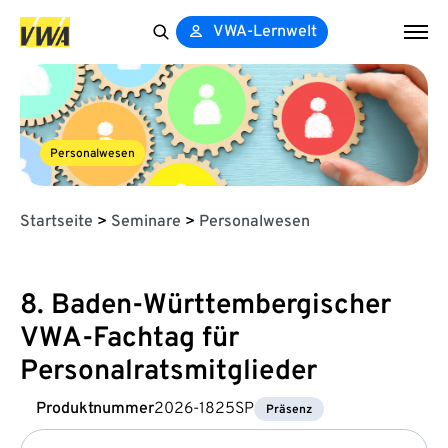
VWA-Lernwelt
Search
for:
Personalwesen
Startseite
>
Seminare
>
Personalwesen
8. Baden-Württembergischer
VWA-Fachtag für
Personalratsmitglieder
Produktnummer
2026-1825SP
Präsenz