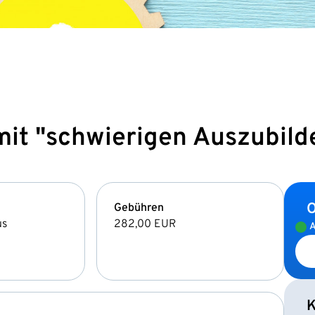
it "schwierigen Auszubild
O
Gebühren
us
282,00 EUR
A
K