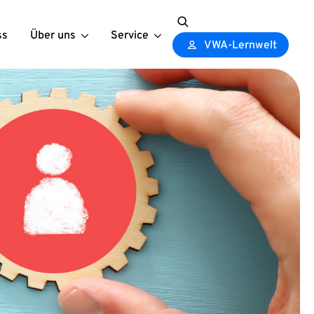
ss
Über uns
Service
Search
VWA-Lernwelt
for: