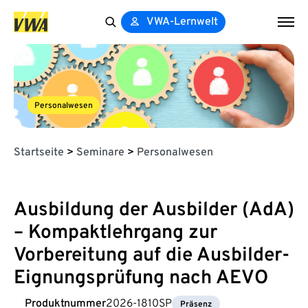
VWA-Lernwelt
Search
for:
Personalwesen
Startseite
>
Seminare
>
Personalwesen
Ausbildung der Ausbilder (AdA)
– Kompaktlehrgang zur
Vorbereitung auf die Ausbilder-
Eignungsprüfung nach AEVO
Produktnummer
2026-1810SP
Präsenz