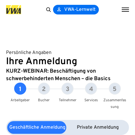
VWA-Lernwelt
Search
for:
Persönliche Angaben
Ihre Anmeldung
KURZ-WEBINAR: Beschäftigung von
schwerbehinderten Menschen – die Basics
1
2
3
4
5
Arbeitgeber
Bucher
Teilnehmer
Services
Zusammenfas
sung
Geschäftliche Anmeldung
Private Anmeldung