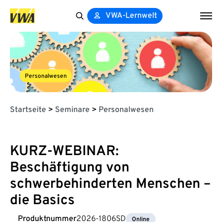
VWA-Lernwelt
Search
for:
Personalwesen
Startseite
>
Seminare
>
Personalwesen
KURZ-WEBINAR:
Beschäftigung von
schwerbehinderten Menschen –
die Basics
Produktnummer
2026-1806SD
Online