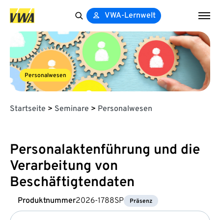
VWA-Lernwelt
Search
for:
Personalwesen
Startseite
>
Seminare
>
Personalwesen
Personalaktenführung und die
Verarbeitung von
Beschäftigtendaten
Produktnummer
2026-1788SP
Präsenz