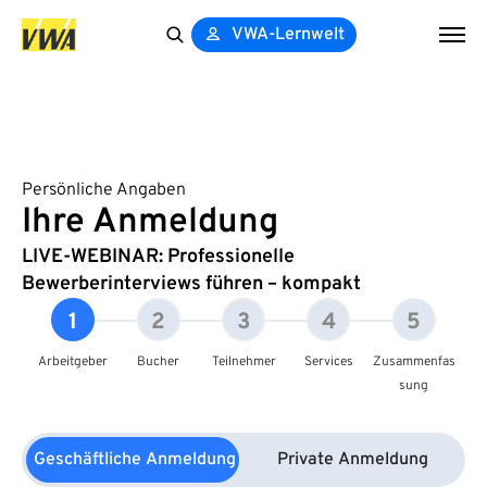
VWA-Lernwelt
Search
for:
Persönliche Angaben
Ihre Anmeldung
LIVE-WEBINAR: Professionelle
Bewerberinterviews führen – kompakt
1
2
3
4
5
Arbeitgeber
Bucher
Teilnehmer
Services
Zusammenfas
sung
Geschäftliche Anmeldung
Private Anmeldung