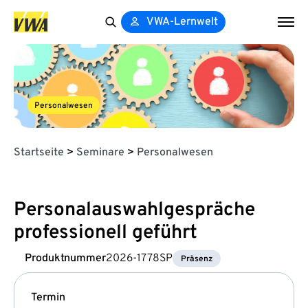
VWA-Lernwelt
Search
for:
Personalwesen
Startseite
>
Seminare
>
Personalwesen
Personalauswahlgespräche
professionell geführt
Produktnummer
2026-1778SP
Präsenz
Termin