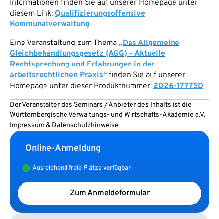
Informationen finden Sie auf unserer Homepage unter
diesem Link:
Qualifizierungsoffensive
Kommunalverwaltung
Eine Veranstaltung zum Thema
„Das Allgemeine
Gleichbehandlungsgesetz (AGG) – Aktuelle
Rechtsprechung und Erfahrungen in der
arbeitsrechtlichen Praxis“
finden Sie auf unserer
Homepage unter dieser Produktnummer:
2026-1777SD
.
Der Veranstalter des Seminars / Anbieter des Inhalts ist die
Württembergische Verwaltungs- und Wirtschafts-Akademie e.V.
Impressum
&
Datenschutzhinweise
Online-Anmeldung
Ausreichend freie Plätze verfügbar
Zum Anmeldeformular