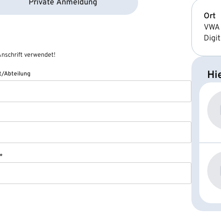
Private Anmeldung
Ort
VWA 
Digit
nschrift verwendet!
Hi
/Abteilung
*