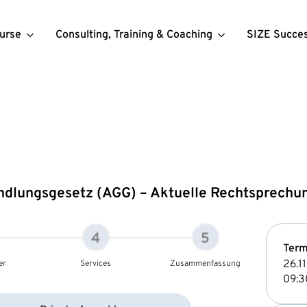
urse
Consulting, Training & Coaching
SIZE Succe
lungsgesetz (AGG) – Aktuelle Rechtsprechung
4
5
Term
26.1
er
Services
Zusammenfassung
09:3