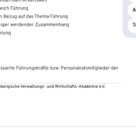
rändernden Arbeitswelt
eich Führung
A
in Bezug auf das Thema Führung
chtiger werdender Zusammenhang
T
klung
ssierte Führungskräfte bzw. Personalratsmitglieder der
embergische Verwaltungs- und Wirtschafts-Akademie e.V.