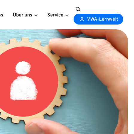
ss
Über uns
Service
Search
VWA-Lernwelt
for: