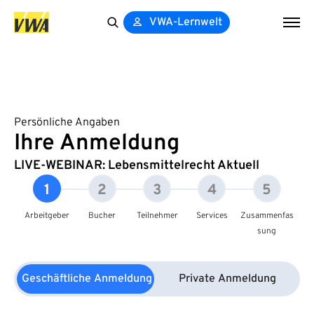
VWA-Lernwelt
Search
for:
Persönliche Angaben
Ihre Anmeldung
LIVE-WEBINAR: Lebensmittelrecht Aktuell
1
2
3
4
5
Arbeitgeber
Bucher
Teilnehmer
Services
Zusammenfas
sung
Geschäftliche Anmeldung
Private Anmeldung