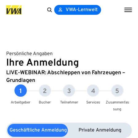
VWA-Lernwelt
Search
for:
Persönliche Angaben
Ihre Anmeldung
LIVE-WEBINAR: Abschleppen von Fahrzeugen –
Grundlagen
1
2
3
4
5
Arbeitgeber
Bucher
Teilnehmer
Services
Zusammenfas
sung
Geschäftliche Anmeldung
Private Anmeldung