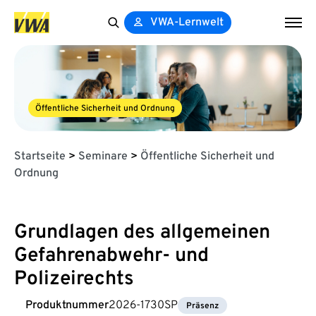
VWA-Lernwelt
Search
for:
Öffentliche Sicherheit und Ordnung
Startseite
>
Seminare
>
Öffentliche Sicherheit und
Ordnung
Grundlagen des allgemeinen
Gefahrenabwehr- und
Polizeirechts
Produktnummer
2026-1730SP
Präsenz