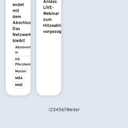
Anlass:
endet
LIVE-
mit
Webinar
dem
zum
Abschluss.
Hitzeaktionsplan
Das
vorgezogen
Netzwerk
bleibt!
Absolvent/-
in
HS 
Pforzheim
Master
MBA
MME
1
2
3
4
5
6
7
Weiter