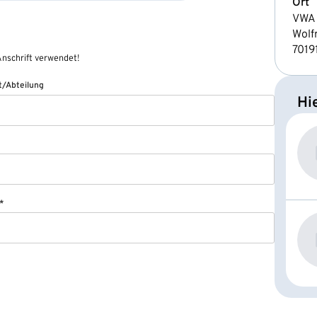
Ort
VWA 
Wolf
7019
nschrift verwendet!
/Abteilung
Hi
*