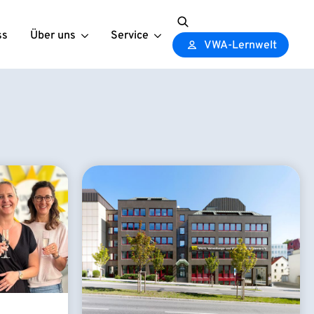
ss
Über uns
Service
Search
VWA-Lernwelt
for: