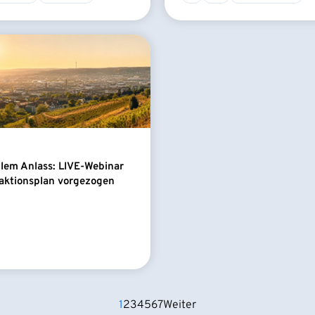
llem Anlass: LIVE-Webinar
aktionsplan vorgezogen
1
2
3
4
5
6
7
Weiter