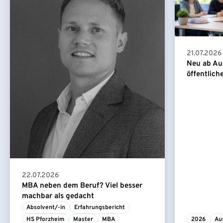
21.07.2026
Neu ab Au
öffentlich
22.07.2026
MBA neben dem Beruf? Viel besser
machbar als gedacht
Absolvent/-in
Erfahrungsbericht
HS Pforzheim
Master
MBA
2026
Au