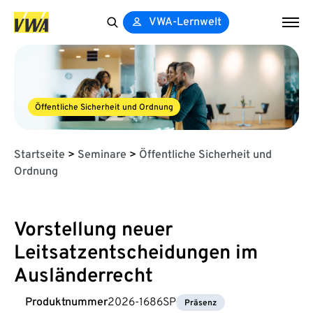
VWA-Lernwelt
Search
for:
Öffentliche Sicherheit und Ordnung
Startseite
>
Seminare
>
Öffentliche Sicherheit und
Ordnung
Vorstellung neuer
Leitsatzentscheidungen im
Ausländerrecht
Produktnummer
2026-1686SP
Präsenz